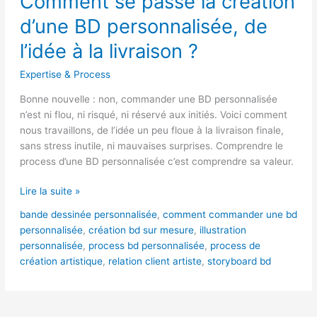
Comment se passe la création
passe
d’une BD personnalisée, de
la
création
l’idée à la livraison ?
d’une
Expertise & Process
BD
personnalisée,
Bonne nouvelle : non, commander une BD personnalisée
de
n’est ni flou, ni risqué, ni réservé aux initiés. Voici comment
l’idée
nous travaillons, de l’idée un peu floue à la livraison finale,
à
sans stress inutile, ni mauvaises surprises. Comprendre le
la
process d’une BD personnalisée c’est comprendre sa valeur.
livraison
?
Lire la suite »
bande dessinée personnalisée
,
comment commander une bd
personnalisée
,
création bd sur mesure
,
illustration
personnalisée
,
process bd personnalisée
,
process de
création artistique
,
relation client artiste
,
storyboard bd