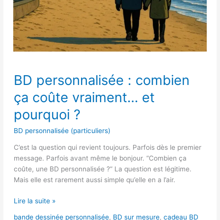
BD
BD personnalisée : combien
personnalisée
:
ça coûte vraiment… et
combien
ça
pourquoi ?
coûte
BD personnalisée (particuliers)
vraiment…
et
C’est la question qui revient toujours. Parfois dès le premier
pourquoi
message. Parfois avant même le bonjour. “Combien ça
?
coûte, une BD personnalisée ?” La question est légitime.
Mais elle est rarement aussi simple qu’elle en a l’air.
Lire la suite »
bande dessinée personnalisée
,
BD sur mesure
,
cadeau BD