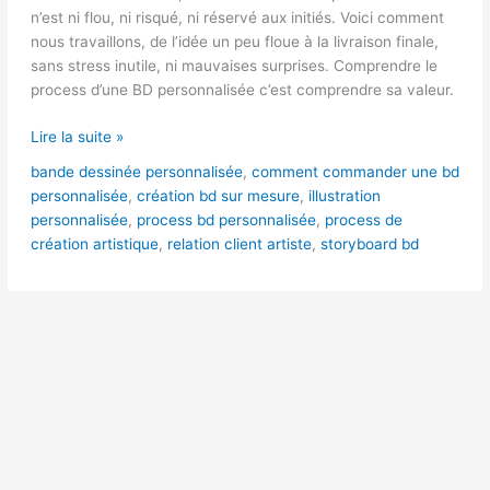
de
n’est ni flou, ni risqué, ni réservé aux initiés. Voici comment
l’idée
nous travaillons, de l’idée un peu floue à la livraison finale,
à
sans stress inutile, ni mauvaises surprises. Comprendre le
la
process d’une BD personnalisée c’est comprendre sa valeur.
livraison
?
Lire la suite »
bande dessinée personnalisée
,
comment commander une bd
personnalisée
,
création bd sur mesure
,
illustration
personnalisée
,
process bd personnalisée
,
process de
création artistique
,
relation client artiste
,
storyboard bd