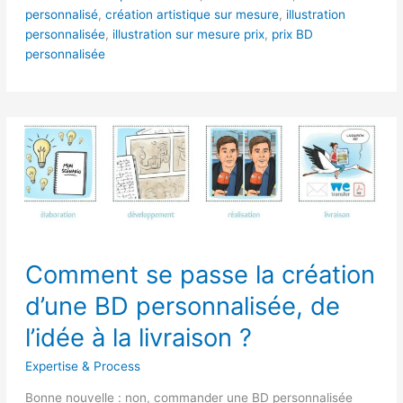
personnalisé
,
création artistique sur mesure
,
illustration
personnalisée
,
illustration sur mesure prix
,
prix BD
personnalisée
Comment
Comment se passe la création
se
passe
d’une BD personnalisée, de
la
création
l’idée à la livraison ?
d’une
Expertise & Process
BD
personnalisée,
Bonne nouvelle : non, commander une BD personnalisée