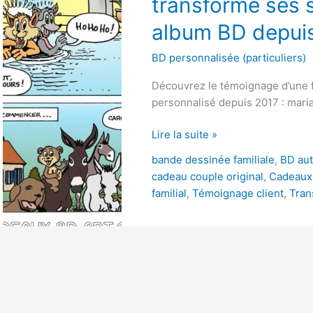
transforme ses s
comment
une
album BD depui
famille
transforme
BD personnalisée (particuliers)
ses
Découvrez le témoignage d’une f
souvenirs
personnalisé depuis 2017 : mari
en
véritable
Lire la suite »
album
BD
bande dessinée familiale
,
BD aut
depuis
cadeau couple original
,
Cadeaux
2017
familial
,
Témoignage client
,
Tran