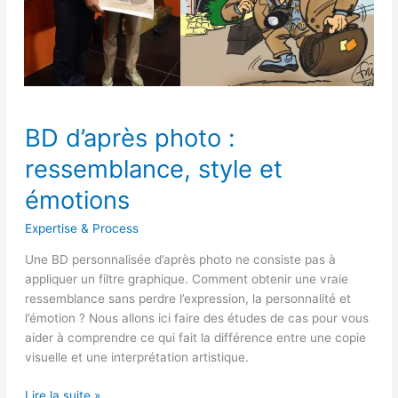
BD
BD d’après photo :
d’après
photo
ressemblance, style et
:
ressemblance,
émotions
style
Expertise & Process
et
émotions
Une BD personnalisée d’après photo ne consiste pas à
appliquer un filtre graphique. Comment obtenir une vraie
ressemblance sans perdre l’expression, la personnalité et
l’émotion ? Nous allons ici faire des études de cas pour vous
aider à comprendre ce qui fait la différence entre une copie
visuelle et une interprétation artistique.
Lire la suite »